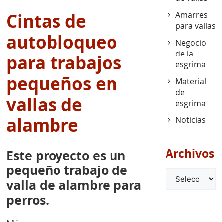
Amarres
Cintas de
para vallas
autobloqueo
Negocio
de la
para trabajos
esgrima
pequeños en
Material
de
vallas de
esgrima
alambre
Noticias
Archivos
Este proyecto es un
pequeño trabajo de
Archivos
valla de alambre para
perros.