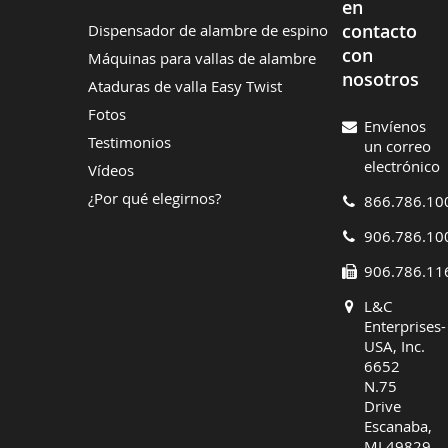
en
contacto
Dispensador de alambre de espino
con
Máquinas para vallas de alambre
nosotros
Ataduras de valla Easy Twist
Fotos
Envíenos
Testimonios
un correo
electrónico
Vídeos
¿Por qué elegirnos?
866.786.10
906.786.10
906.786.11
L&C
Enterprises-
USA, Inc.
6652
N.75
Drive
Escanaba,
MI 49829